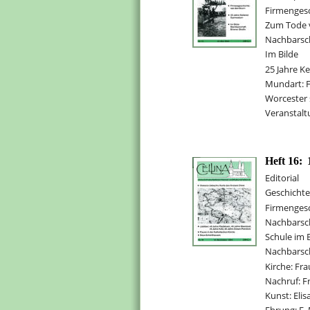
Firmenges
Zum Tode 
Nachbarsch
Im Bilde
25 Jahre K
Mundart: F
Worcester s
Veranstal
Heft 16:
Editorial
Geschichte
Firmengesc
Nachbarsc
Schule im 
Nachbarsc
Kirche: Fr
Nachruf: F
Kunst: Eli