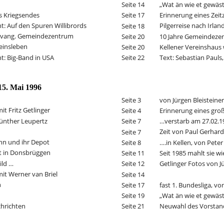
„Wat än wie et gewäs
Seite 14
s Kriegsendes
Erinnerung eines Zei
Seite 17
ht: Auf den Spuren Willibrords
Pilgerreise nach Irlan
Seite 18
 Evang. Gemeindezentrum
10 Jahre Gemeindezen
Seite 20
reinsleben
Kellener Vereinshaus 
Seite 20
ht: Big-Band in USA
Text: Sebastian Pauls,
Seite 22
15. Mai 1996
von Jürgen Bleisteiner
Seite 3
t Fritz Getlinger
Erinnerung eines gro
Seite 4
ünther Leupertz
…verstarb am 27.02.1
Seite 7
Zeit von Paul Gerhard
Seite 7
hn und ihr Depot
….in Kellen, von Pete
Seite 8
t in Donsbrüggen
Seit 1985 mahlt sie w
Seite 11
ild …
Getlinger Fotos von J
Seite 12
it Werner van Briel
Seite 14
n
fast 1. Bundesliga, vo
Seite 17
„Wat än wie et gewäs
Seite 19
chrichten
Neuwahl des Vorstan
Seite 21