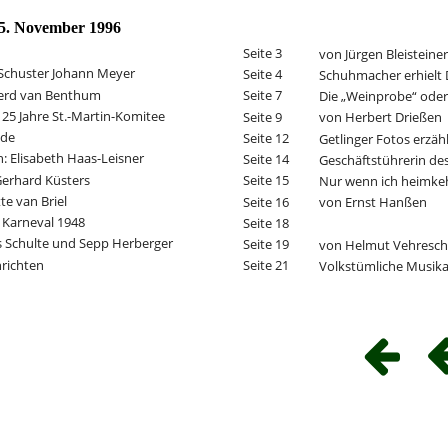
5. November 1996
Seite 3
von Jürgen Bleisteiner
Schuster Johann Meyer
Seite 4
Schuhmacher erhielt 
erd van Benthum
Seite 7
Die „Weinprobe“ oder 
25 Jahre St.-Martin-Komitee
Seite 9
von Herbert Drießen
lde
Seite 12
Getlinger Fotos erzäh
: Elisabeth Haas-Leisner 
Seite 14
Geschäftstührerin de
 Gerhard Küsters
Seite 15
Nur wenn ich heimk
tte van Briel
Seite 16
von Ernst Hanßen
 Karneval 1948
Seite 18
s Schulte und Sepp Herberger
Seite 19
von Helmut Vehresch
richten
Seite 21
Volkstümliche Musik