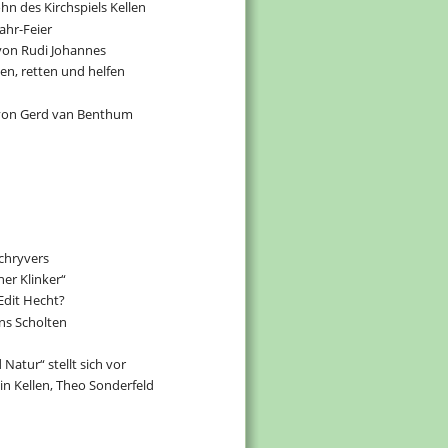
n des Kirchspiels Kellen
Jahr-Feier
von Rudi Johannes
gen, retten und helfen
 von Gerd van Benthum
Schryvers
ner Klinker“
Edit Hecht?
ns Scholten
 Natur“ stellt sich vor
n Kellen, Theo Sonderfeld 