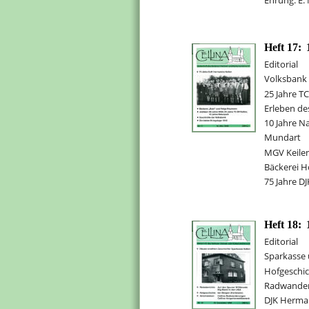
Ehrung: E.
Heft 17:
Editorial
Volksbank 
25 Jahre TC
Erleben de
10 Jahre N
Mundart
MGV Keilen
Bäckerei 
75 Jahre D
Heft 18:
Editorial
Sparkasse 
Hofgeschic
Radwander
DJK Herman