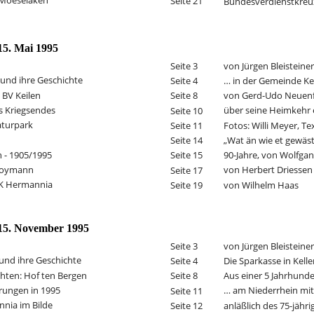
 Moeselaken
Seite 21
Bundesverdienstkre
15. Mai 1995
von Jürgen Bleisteiner
Seite 3
und ihre Geschichte
… in der Gemeinde Kel
Seite 4
 BV Keilen
von Gerd-Udo Neuenf
Seite 8
s Kriegsendes
über seine Heimkehr er
Seite 10
aturpark
Fotos: Willi Meyer, Te
Seite 11
„Wat än wie et gewäs
Seite 14
 - 1905/1995
90-Jahre, von Wolfg
Seite 15
Hoymann
von Herbert Driessen
Seite 17
JK Hermannia
von Wilhelm Haas
Seite 19
15. November 1995
von Jürgen Bleisteiner
Seite 3
und ihre Geschichte
Die Sparkasse in Kell
Seite 4
hten: Hof ten Bergen
Aus einer 5 Jahrhunde
Seite 8
ungen in 1995
… am Niederrhein mit
Seite 11
nia im Bilde
anläßlich des 75-jähr
Seite 12