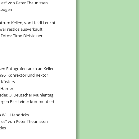
t es“ von Peter Theunissen
tzeugen
d
trum Kellen, von Heidi Leucht
war restlos ausverkauft
 Fotos: Timo Bleisteiner
ßen Fotografen-auch an Kellen
996, Konrektor und Rektor
 Küsters
r Harder
ieder, 3. Deutscher Mühlentag
ürgen Bleisteiner kommentiert
n Willi Hendricks
t es“ von Peter Theunissen
des