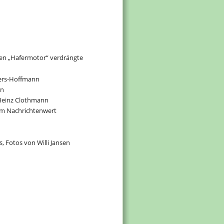
den „Hafermotor“ verdrängte
fers-Hoffmann
in
Heinz Clothmann
em Nachrichtenwert
, Fotos von Willi Jansen