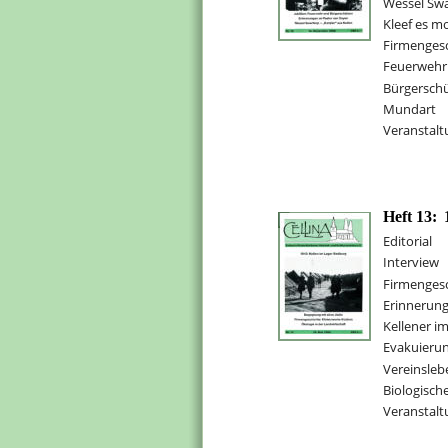
Wessel Sw
Kleef es m
Firmenges
Feuerwehr
Bürgersch
Mundart
Veranstalt
Heft 13:
Editorial
Interview
Firmenges
Erinnerung
Kellener im
Evakuieru
Vereinsleb
Biologisch
Veranstalt