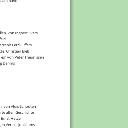
uz am Bande
len, von Ingbert Evers
eld
zählt Ferdi Liffers
xte: Christian Bleß
t es“ von Peter Theunissen
ang Dahms
en, von Alois Schouten
rte alten Geschichte
 Ernst Hetzel
igen Vereinsjubiläums