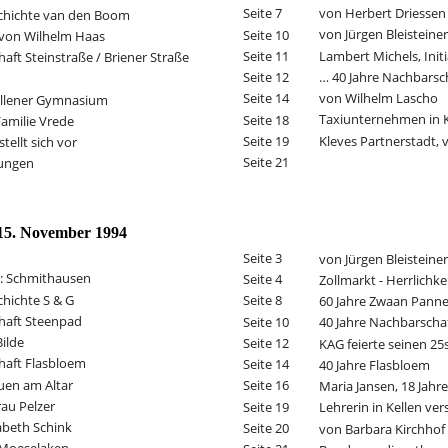
von Herbert Driessen
Seite 7
chichte van den Boom
von Jürgen Bleisteiner
Seite 10
von Wilhelm Haas
Lambert Michels, Init
Seite 11
aft Steinstraße / Briener Straße
… 40 Jahre Nachbarsc
Seite 12
von Wilhelm Lascho
Seite 14
ellener Gymnasium
Taxiunternehmen in K
Seite 18
amilie Vrede 
Kleves Partnerstadt, 
Seite 19
tellt sich vor 
Seite 21
tungen
15. November 1994
Seite 3
von Jürgen Bleisteiner
: Schmithausen
Seite 4
Zollmarkt - Herrlichkei
hichte S & G
Seite 8
60 Jahre Zwaan Pannev
haft Steenpad
Seite 10
40 Jahre Nachbarscha
Bilde
Seite 12
KAG feierte seinen 25
haft Flasbloem
Seite 14
40 Jahre Flasbloem
auen am Altar
Seite 16
Maria Jansen, 18 Jahre
rau Pelzer
Seite 19
Lehrerin in Kellen ver
sabeth Schink
Seite 20
von Barbara Kirchhof