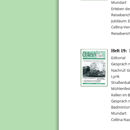
Mundart
Erleben de
Reiseberic
Jubiläum:
Cellina-Ve
Reiseberic
Heft 19:
Editorial
Gespräch mi
Nachruf: G
Lyrik
Straßenba
Mühlenfes
Kellen im B
Gespräch m
Badminto
Mundart
Cellina-Na