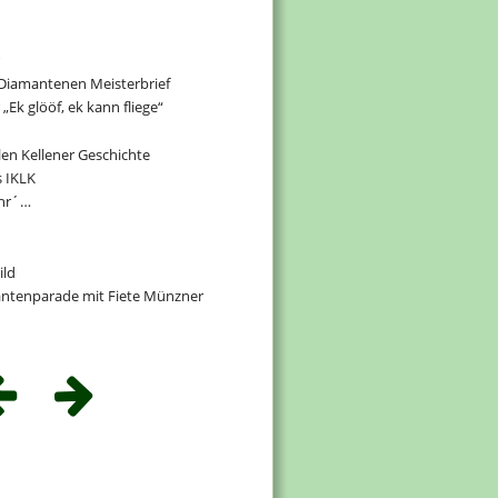
Diamantenen Meisterbrief
„Ek glööf, ek kann fliege“
len Kellener Geschichte
s IKLK
ehr´…
ild
antenparade mit Fiete Münzner