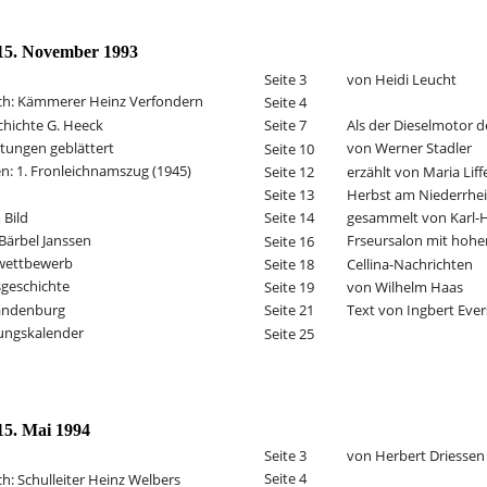
15. November 1993
von Heidi Leucht
Seite 3
ch: Kämmerer Heinz Verfondern
Seite 4
hichte G. Heeck
Als der Dieselmotor 
Seite 7
itungen geblättert
von Werner Stadler
Seite 10
n: 1. Fronleichnamszug (1945)
erzählt von Maria Lif
Seite 12
Herbst am Niederrhe
Seite 13
 Bild
gesammelt von Karl-
Seite 14
Bärbel Janssen
Frseursalon mit hoh
Seite 16
wettbewerb
Cellina-Nachrichten
Seite 18
geschichte
von Wilhelm Haas
Seite 19
andenburg
Text von Ingbert Evers
Seite 21
ungskalender
Seite 25
15. Mai 1994
von Herbert Driessen
Seite 3
Seite 4
h: Schulleiter Heinz Welbers