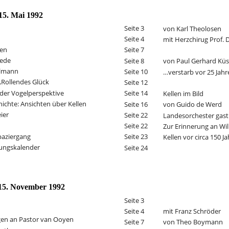
15. Mai 1992
Seite 3
von Karl Theolosen
Seite 4
mit Herzchirug Prof. D
ben
Seite 7
rede
Seite 8
von Paul Gerhard Küs
llmann
Seite 10
…verstarb vor 25 Jahr
,,Rollendes Glück
Seite 12
 der Vogelperspektive
Seite 14
Kellen im Bild
ichte: Ansichten über Kellen
Seite 16
von Guido de Werd
ier
Seite 22
Landesorchester gasti
Seite 22
Zur Erinnerung an Wi
aziergang 
Seite 23
Kellen vor circa 150 J
tungskalender
Seite 24
15. November 1992
Seite 3
mit Franz Schröder
Seite 4
gen an Pastor van Ooyen
von Theo Boymann
Seite 7