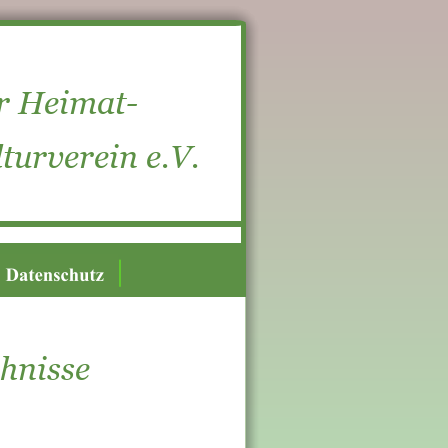
r Heimat-  
turverein e.V.
chnisse