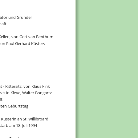
iator und Gründer
haft
ellen, von Gert van Benthum
von Paul Gerhard Küsters
t - Rittersitz, von Klaus Fink 
is in Kleve, Walter Bongartz
ft
sten Geburtstag
 Küsterin an St. Willibroard
starb am 18. Juli 1994