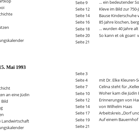
artkop
… ein bedeutender Soh
Seite 9
ooi
Kleve im Bild zur 750-
Seite 12
chichte
Bause Kinderschuhe 
Seite 14
85 Jahre löschen, ber
Seite 16
ützen
… wurden 40 Jahre alt
Seite 18
So kann et ok goan! 
Seite 20
ungskalender
Seite 21
15. Mai 1993
Seite 3
mit Dr. Elke Kleuren-
Seite 4
Celina steht für „Kelle
Seite 7
chicht
Woher kam die Jüdin 
Seite 10
en an eine Jüdin
Erinnerungen von Ha
Seite 12
 Bild
von Wilhelm Haas
Seite 14
ng
Arbeitskreis „Dorf und
Seite 17
en
Auf einem Bauernhof i
Seite 19
e Landwirtschaft
Seite 21
ungskalender