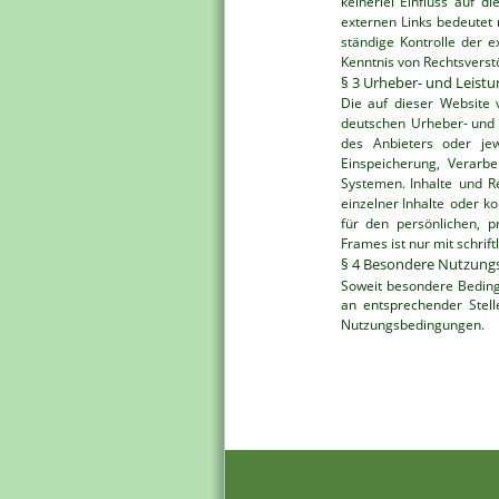
keinerlei
Einfluss
auf
di
externen
Links
bedeutet
ständige
Kontrolle
der
e
Kenntnis von Rechtsverst
§ 3 Urheber- und Leist
Die
auf
dieser
Website
deutschen
Urheber-
und
des
Anbieters
oder
je
Einspeicherung,
Verarbe
Systemen.
Inhalte
und
R
einzelner
Inhalte
oder
ko
für
den
persönlichen,
p
Frames ist nur mit schrift
§ 4 Besondere Nutzun
Soweit
besondere
Bedin
an
entsprechender
Stell
Nutzungsbedingungen.