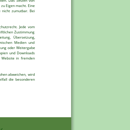
iten.
Das
Setzen
von 
zu
Eigen
macht.
Eine 
e
nicht
zumutbar.
Bei 
chutzrecht.
Jede
vom 
iftlichen
Zustimmung 
eitung,
Übersetzung, 
onischen
Medien
und 
gung
oder
Weitergabe 
opien
und
Downloads 
Website
in
fremden 
phen
abweichen,
wird 
lfall
die
besonderen 
V