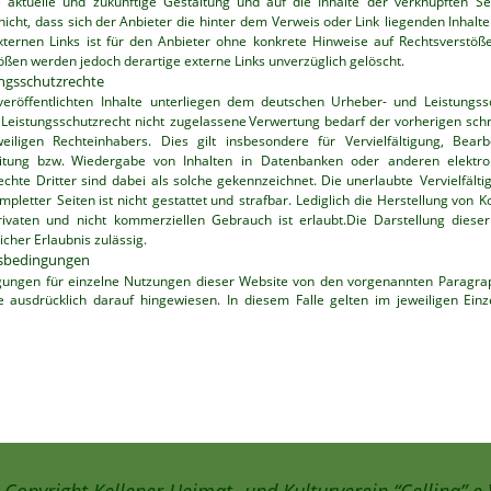
e
aktuelle
und
zukünftige
Gestaltung
und
auf
die
Inhalte
der
verknüpften
Se
nicht,
dass
sich
der
Anbieter
die
hinter
dem
Verweis
oder
Link
liegenden
Inhalte
xternen
Links
ist
für
den
Anbieter
ohne
konkrete
Hinweise
auf
Rechtsverstöß
ößen werden jedoch derartige externe Links unverzüglich gelöscht.
ungsschutzrechte
veröffentlichten
Inhalte
unterliegen
dem
deutschen
Urheber-
und
Leistungss
Leistungsschutzrecht
nicht
zugelassene
Verwertung
bedarf
der
vorherigen
schr
weiligen
Rechteinhabers.
Dies
gilt
insbesondere
für
Vervielfältigung,
Bearb
itung
bzw.
Wiedergabe
von
Inhalten
in
Datenbanken
oder
anderen
elektr
echte
Dritter
sind
dabei
als
solche
gekennzeichnet.
Die
unerlaubte
Vervielfälti
mpletter
Seiten
ist
nicht
gestattet
und
strafbar.
Lediglich
die
Herstellung
von
K
rivaten
und
nicht
kommerziellen
Gebrauch
ist
erlaubt.Die
Darstellung
dieser
licher Erlaubnis zulässig.
gsbedingungen
gungen
für
einzelne
Nutzungen
dieser
Website
von
den
vorgenannten
Paragra
e
ausdrücklich
darauf
hingewiesen.
In
diesem
Falle
gelten
im
jeweiligen
Einze
Copyright Kellener Heimat- und Kulturverein “Cellina” e.