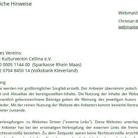
liche Hinweise
Webmaste
Christian B
webmaster
s Vereins:
Kulturverein Cellina e.V. 
0 0005 1144 00  (Sparkasse Rhein Maas)
 0704 8450 14 (Volksbank Kleverland)
ung
te
werden
mit
größtmöglicher
Sorgfalt
erstellt.
Der
Anbieter
übernimmt
jedoch
t
und
Aktualität
der
bereitgestellten
Inhalte.
Die
Nutzung
der
Inhalte
der
Webs
entlich
gekennzeichnete
Beiträge
geben
die
Meinung
des
jeweiligen
Autors
ieder.
Mit
der
reinen
Nutzung
der
Website
des
Anbieters
kommt
keinerlei
Vertra
eter zustande.
erknüpfungen
zu
Websites
Dritter
("externe
Links").
Diese
Websites
unterli
r
Anbieter
hat
bei
der
erstmaligen
Verknüpfung
der
externen
Links
die
frem
chtsverstöße
bestehen.
Zu
dem
Zeitpunkt
waren
keine
Rechtsverstöße
ersichtl