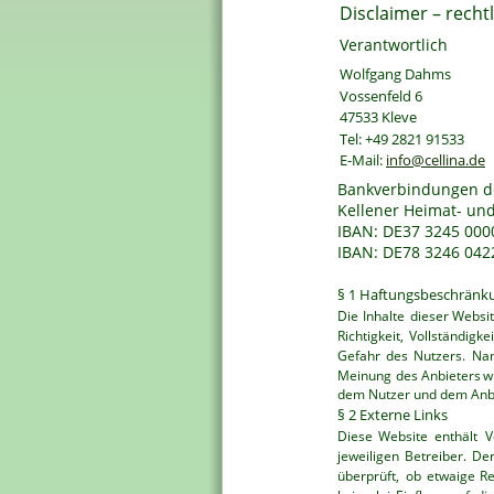
Disclaimer – recht
Verantwortlich
Wolfgang Dahms
Vossenfeld 6
47533 Kleve
Tel: +49 2821 91533
E-Mail: 
info@cellina.de
Bankverbindungen de
Kellener Heimat- und 
IBAN: DE37 3245 000
IBAN: DE78 3246 0422
§ 1 Haftungsbeschränk
Die
Inhalte
dieser
Websi
Richtigkeit,
Vollständigkei
Gefahr
des
Nutzers.
Nam
Meinung
des
Anbieters
w
dem Nutzer und dem Anbi
§ 2 Externe Links
Diese
Website
enthält
V
jeweiligen
Betreiber.
De
überprüft,
ob
etwaige
Re