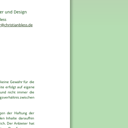
r und Design
less
@christianbless.de
keine
Gewähr
für
die 
ite
erfolgt
auf
eigene 
und
nicht
immer
die 
gsverhältnis
zwischen 
egen
der
Haftung
der 
den
Inhalte
daraufhin 
ich.
Der
Anbieter
hat 