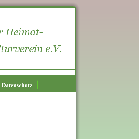
r Heimat-  
turverein e.V.