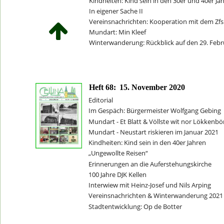
Kindheiten: Kind sein in den 30er und 40er Ja
In eigener Sache II
Vereinsnachrichten: Kooperation mit dem Zfs
Mundart: Min Kleef
Winterwanderung: Rückblick auf den 29. Febr
Heft 68:
15. November 2020
Editorial
Im Gespäch: Bürgermeister Wolfgang Gebing
Mundart - Et Blatt & Völlste wit nor Lökken
Mundart - Neustart riskieren im Januar 2021
Kindheiten: Kind sein in den 40er Jahren
„Ungewollte Reisen“
Erinnerungen an die Auferstehungskirche    
100 Jahre DJK Kellen     
Interwiew mit Heinz-Josef und Nils Arping
Vereinsnachrichten & Winterwanderung 2021
Stadtentwicklung: Op de Botter